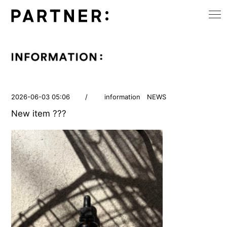
togg
navi
2026-06-03 05:06
/
information
NEWS
New item ???